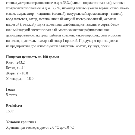
сливки ультрапастеризованные м.д.ж.33% (сливки нормализованные), молоко
ультрапастеризованное м.д.ж. 3,2 %, шоколад темный (какао тёртоe, сахар, какао
масло, эмульгатор - лецитины (соевый), натуральный ароматизатор - ваниль),
вода питьевая, сахар, меланж яичный жидкий пастеризованный, желатин
пищевой (говяжий), мука пшеничная хлебопекарная высшего сорта, белок
яичный жидкий пастеризованный, масло кокосовое рафинированное
дезодорированное, экстракт рябины красной, какао-порошок, соль морская
пищевая, краситель - сахарный колер I простой. Продукция производится
на предприятии, где используются аллергены: арахис, кунжут, орехи.
Пищевая ценность на 100 грамм
Ккал - 243.2
Белки, г - 4.1
Жиры, г - 16.8
Углеводы, г - 18.9
Годен
5 суток
Вес/объем
150 г
Условия хранения
Хранить при температуре от 2.0 °С до 6.0 °С