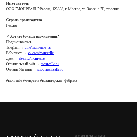
Изготовитель
ООО "МОНРЕАЛЬ":Россия, 123308, г. Москва, ул. Зорге, д.7Г, строение 1.
Страна производства
Россия
✳️
Хотите больше вдохновения?
Подписывайтесь:
Telegram →
t.me/monrealle_ru
ВКонтакте →
vk.com/monrealle
Дзен →
dzen.ru/monrealle
Официальный сайт →
monrealle.ru
Онлайн Магазин →
shop.monrealle.ru
#monrealle #монреаль #кондитерская_фабрика
ИНФОРМАЦИЯ