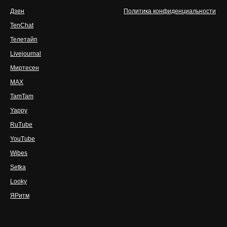
Дзен
Политика конфиденциальности
TenChat
Телетайп
Livejournal
Миртесен
MAX
TamTam
Yappy
RuTube
YouTube
Wibes
Setka
Looky
ЯРитм