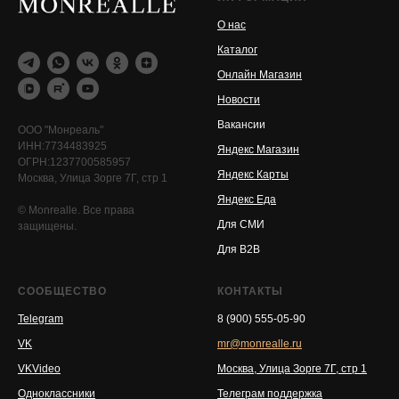
О нас
Каталог
Онлайн Магазин
Новости
Вакансии
ООО "Монреаль"
ИНН:7734483925
Яндекс Магазин
ОГРН:1237700585957
Яндекс Карты
Москва, Улица Зорге 7Г, стр 1
Яндекс Еда
© Monrealle. Все права
Для СМИ
защищены.
Для B2B
СООБЩЕСТВО
КОНТАКТЫ
Telegram
8 (900) 555-05-90
VK
mr@monrealle.ru
VKVideo
Москва, Улица Зорге 7Г, стр 1
Одноклассники
Телеграм поддержка