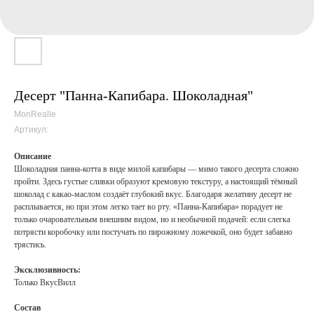
Десерт "Панна-Капибара. Шоколадная"
MonRealle
Артикул:
Описание
Шоколадная панна-котта в виде милой капибары — мимо такого десерта сложно
пройти. Здесь густые сливки образуют кремовую текстуру, а настоящий тёмный
шоколад с какао-маслом создаёт глубокий вкус. Благодаря желатину десерт не
расплывается, но при этом легко тает во рту. «Панна-Капибара» порадует не
только очаровательным внешним видом, но и необычной подачей: если слегка
потрясти коробочку или постучать по пирожному ложечкой, оно будет забавно
трястись.
Эксклюзивность:
Только ВкусВилл
Состав