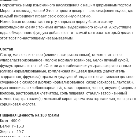
Погрузитесь в мир изысканного наслаждения с нашим фирменным тортом
Меренга-шоколад-коньяк! Это не просто десерт — это симфония вкусов, где
каждый ингредиент играет свою особенную партию.
Нежнейшая меренга тает во рту, открывая дорогу бархатистому
шоколадному крему с тонкими нотами выдержанного коньяка. А хрустящие
ядра обжаренного фундука добавляют тот самый контраст, который делает
этот торт по-настоящему незабываемым.
Состав
Сахар, масло сливочное (сливки пастеризованные), молоко питьевое
ультрапастеризованное (молоко нормализованное), белок яичный сухой,
фундук, крем сливочный «Сливки для взбивания» ультрапастеризованные
(сливки нормализованные, комплексная пищевая добавка (загуститель
-каррагинан, фруктоза), крахмал кукурузный, вода питьевая, молоко цельное
сгущенное с сахаром (молоко нормализованное, сахар (сахароза, лактоза)),
мука пшеничная хлебопекарная в/с, какао-порошок, коньяк, инулин (пищевые
волокна, растворимая клетчатка), соль пищевая, стабилизатор - винный
камень (тартрат калия), глюкозный сироп, ароматизатор ванилин, консервант
сорбиновая кислота.
Пищевая ценность на 100 грамм
Ккал - 490.0
Белки, г - 15.8
Жиры, г - 29.7