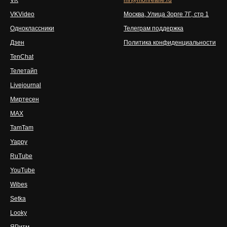
VK
mr@monrealle.ru
VKVideo
Москва, Улица Зорге 7Г, стр 1
Одноклассники
Телеграм поддержка
Дзен
Политика конфиденциальности
TenChat
Телетайп
Livejournal
Миртесен
MAX
TamTam
Yappy
RuTube
YouTube
Wibes
Setka
Looky