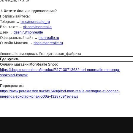
Углеводы, г - 37.9
✳️
Хотите больше вдохновения?
Подписывайтесь:
Telegram →
t.me/monrealle_ru
ВКонтакте →
vk.com/monrealle
Дзен →
dzen.ru/monrealle
Официальный сайт →
monrealle.ru
Онлайн Магазин →
shop.monrealle.ru
#monrealle #монреаль #кондитерская_фабрика
Где купить
Онлайн магазин MonRealle Shop:
https://shop.monrealle.ru/tproduct/317130713632-tort-monrealle-merenga-
shokolad-konyak
--
Перекресток:
https://www.perekrestok.ru/cat/1649/p/tort-mon-realle-meringue-et-cognac-
merenga-sokolad-konak-500g-4328759/reviews