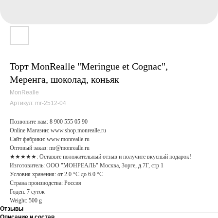
Торт MonRealle "Мeringue et Cognac",
Меренга, шоколад, коньяк
MonRealle
Артикул:
mr-2512-04
Позвоните нам: 8 900 555 05 90
Online Магазин: www.shop.monrealle.ru
Сайт фабрики: www.monrealle.ru
Оптовый заказ: mr@monrealle.ru
★★★★★: Оставьте положительный отзыв и получите вкусный подарок!
Изготовитель: ООО "МОНРЕАЛЬ" Москва, Зорге, д.7Г, стр 1
Условия хранения: от 2.0 °С до 6.0 °С
Страна производства: Россия
Годен: 7 суток
Weight: 500 g
Отзывы
Описание и состав