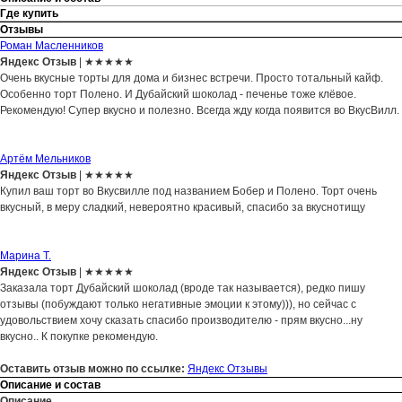
Где купить
Отзывы
Роман Масленников
Яндекс Отзыв
| ★★★★★
Очень вкусные торты для дома и бизнес встречи. Просто тотальный кайф.
Особенно торт Полено. И Дубайский шоколад - печенье тоже клёвое.
Рекомендую! Супер вкусно и полезно. Всегда жду когда появится во ВкусВилл.
Артём Мельников
Яндекс Отзыв
| ★★★★★
Купил ваш торт во Вкусвилле под названием Бобер и Полено. Торт очень
вкусный, в меру сладкий, невероятно красивый, спасибо за вкуснотищу
Марина Т.
Яндекс Отзыв
| ★★★★★
Заказала торт Дубайский шоколад (вроде так называется), редко пишу
отзывы (побуждают только негативные эмоции к этому))), но сейчас с
удовольствием хочу сказать спасибо производителю - прям вкусно...ну
вкусно.. К покупке рекомендую.
Оставить отзыв можно по ссылке:
Яндекс Отзывы
Описание и состав
Описание