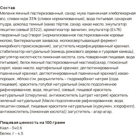
Состав
Меланж яичный пастеризованный, сахар, мука пшеничная хлебопекарная
в\с, сливки мдж 33% (сливки нормалиованные), вода питьевая, сахарная
пудра, шоколад темный (какао тёртоe, сахар, какао масло, эмульгатор:
лецитин соевый (Е322), ароматизатор: ванилин, эмульгатор (Е476)
творожный сыр (творог (нормализованное пастеризованное коровье
молоко, бактериальная закваска, молокосвертывающий фермент
микробного происхождения), загуститель модифицированный крахмал,
стабилизатор натуральный (камедь рожкового дерева и гуаровая камедь),
регулятор кислотности лимонная кислота, соль поваренная пищевая, вода
питьевая), белок яичный пастеризованный мастика(сахар, глюкозный
сироп, какао-масло, картофельный крахмал, деглютинированный
пшеничный крахмал, деглютинированный пшеничный крахмал),какао-
порошок , яблоко с\м, разрыхлитель – гидрокарбонат натрия (сода
пищевая), краситель голубой натуральный (масло подсолнечное
рафинированное, вода, лецитин), соевый, пищевой краситель
натуральный (спирулина), антиокислитель (цитрат натрия) краситель
зеленый натуральный (Масло подсолнечное рафинированное, вода,
лецитин соевый, пищевые красители натуральные (куркумин, хлорофилл),
антиокислитель (лимонная кислота)) загуститель - агар-агар.
Пищевая ценность на 100 грамм
Ккал - 340.6
Белки, г - 4.5