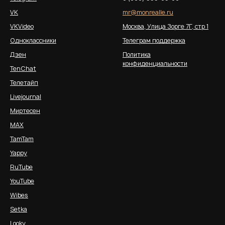
VK
mr@monrealle.ru
VKVideo
Москва, Улица Зорге 7Г, стр 1
Одноклассники
Телеграм поддержка
Дзен
Политика
конфиденциальности
TenChat
Телетайп
Livejournal
Миртесен
MAX
TamTam
Yappy
RuTube
YouTube
Wibes
Setka
Looky