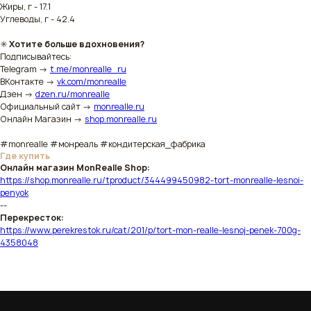
Жиры, г - 17.1
Углеводы, г - 42.4
✳️
Хотите больше вдохновения?
Подписывайтесь:
Telegram →
t.me/monrealle_ru
ВКонтакте →
vk.com/monrealle
Дзен →
dzen.ru/monrealle
Официальный сайт →
monrealle.ru
Онлайн Магазин →
shop.monrealle.ru
#monrealle #монреаль #кондитерская_фабрика
Где купить
Онлайн магазин MonRealle Shop:
https://shop.monrealle.ru/tproduct/344499450982-tort-monrealle-lesnoi-
penyok
--
Перекресток:
https://www.perekrestok.ru/cat/201/p/tort-mon-realle-lesnoj-penek-700g-
4358048