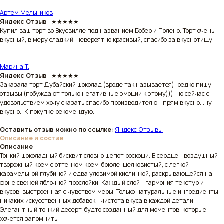
Артём Мельников
Яндекс Отзыв
| ★★★★★
Купил ваш торт во Вкусвилле под названием Бобер и Полено. Торт очень
вкусный, в меру сладкий, невероятно красивый, спасибо за вкуснотищу
Марина Т.
Яндекс Отзыв
| ★★★★★
Заказала торт Дубайский шоколад (вроде так называется), редко пишу
отзывы (побуждают только негативные эмоции к этому))), но сейчас с
удовольствием хочу сказать спасибо производителю - прям вкусно...ну
вкусно.. К покупке рекомендую.
Оставить отзыв можно по ссылке:
Яндекс Отзывы
Описание и состав
Описание
Тонкий шоколадный бисквит словно шёпот роскоши. В сердце - воздушный
творожный крем с оттенком крем-брюле: шелковистый, с лёгкой
карамельной глубиной и едва уловимой кислинкой, раскрывающейся на
фоне свежей яблочной прослойки. Каждый слой - гармония текстур и
вкусов, выстроенная с чувством меры. Только натуральные ингредиенты,
никаких искусственных добавок - чистота вкуса в каждой детали.
Элегантный тонкий десерт, будто созданный для моментов, которые
хочется запомнить