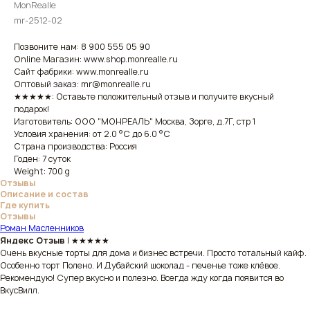
MonRealle
mr-2512-02
Позвоните нам: 8 900 555 05 90
Online Магазин: www.shop.monrealle.ru
Сайт фабрики: www.monrealle.ru
Оптовый заказ: mr@monrealle.ru
★★★★★: Оставьте положительный отзыв и получите вкусный
подарок!
Изготовитель: ООО "МОНРЕАЛЬ" Москва, Зорге, д.7Г, стр 1
Условия хранения: от 2.0 °С до 6.0 °С
Страна производства: Россия
Годен: 7 суток
Weight: 700 g
Отзывы
Описание и состав
Где купить
Отзывы
Роман Масленников
Яндекс Отзыв
| ★★★★★
Очень вкусные торты для дома и бизнес встречи. Просто тотальный кайф.
Особенно торт Полено. И Дубайский шоколад - печенье тоже клёвое.
Рекомендую! Супер вкусно и полезно. Всегда жду когда появится во
ВкусВилл.