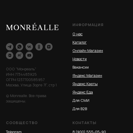
ИНФОРМАЦИЯ
О нас
Каталог
Онлайн Магазин
Новости
Вакансии
ООО "Монреаль"
ИНН:7734483925
Яндекс Магазин
ОГРН:1237700585957
Яндекс Карты
Москва, Улица Зорге 7Г, стр 1
Яндекс Еда
© Monrealle. Все права
Для СМИ
защищены.
Для B2B
СООБЩЕСТВО
КОНТАКТЫ
Telegram
8 (900) 555-05-90