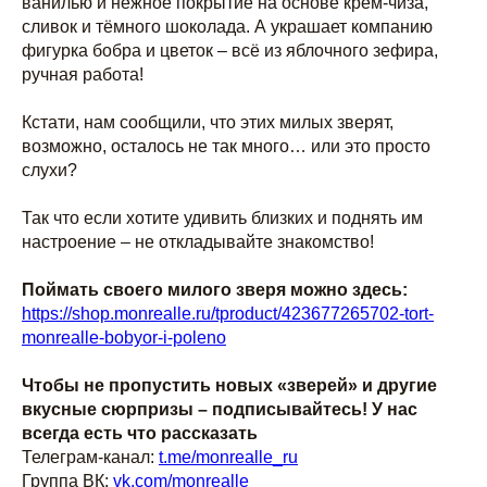
ванилью и нежное покрытие на основе крем-чиза,
сливок и тёмного шоколада. А украшает компанию
фигурка бобра и цветок – всё из яблочного зефира,
ручная работа!
Кстати, нам сообщили, что этих милых зверят,
возможно, осталось не так много… или это просто
слухи?
Так что если хотите удивить близких и поднять им
настроение – не откладывайте знакомство!
Поймать своего милого зверя можно здесь:
https://shop.monrealle.ru/tproduct/423677265702-tort-
monrealle-bobyor-i-poleno
Чтобы не пропустить новых «зверей» и другие
вкусные сюрпризы – подписывайтесь! У нас
всегда есть что рассказать
Телеграм-канал:
t.me/monrealle_ru
Группа ВК:
vk.com/monrealle