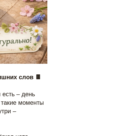
ишних слов 🍫
 есть – день
В такие моменты
утри –