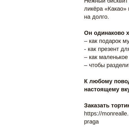
Нежный бисквит
ликёра «Какао» 
на долго.
Он одинаково 
– как подарок м
- как презент дл
– как маленькое
– чтобы раздели
К любому повод
настоящему вку
Заказать торти
https://monreall
praga