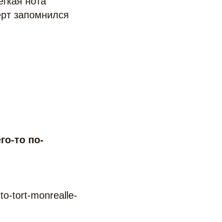
гкая нота
серт запомнился
го-то по-
o-tort-monrealle-