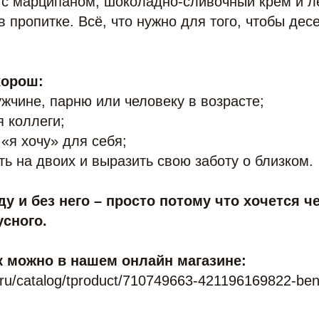
 с марципаном, шоколадно-сливочный крем и лё
в пропитке. Всё, что нужно для того, чтобы де
хорош:
ужчине, парню или человеку в возрасте;
я коллеги;
 «я хочу» для себя;
ть на двоих и выразить свою заботу о близком.
у и без него – просто потому что хочется че
сного.
к можно в нашем онлайн магазине:
e.ru/catalog/tproduct/710749663-421196169822-bent