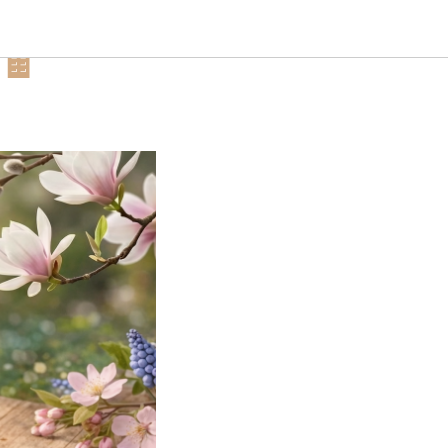
кус,
🍫